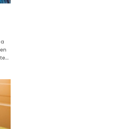
 a
 en
e...