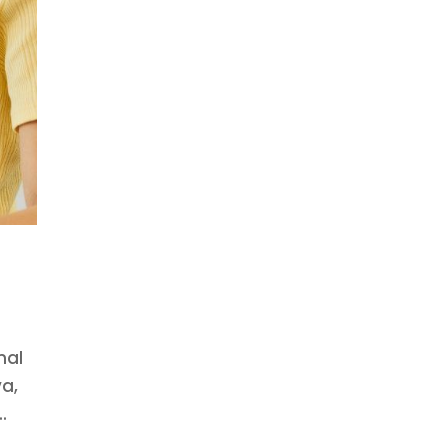
nal
va,
.