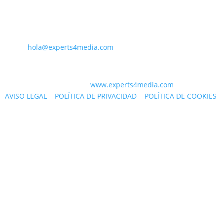
PARA CONTACTAR CON NOSOTROS
PA
hola@experts4media.com
© 2023 WEB
www.experts4media.com
AVISO LEGAL
|
POLÍTICA DE PRIVACIDAD
|
POLÍTICA DE COOKIES