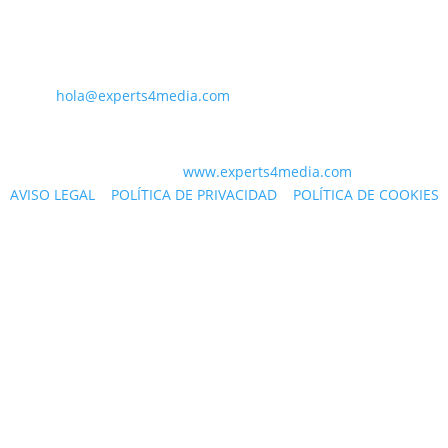
PARA CONTACTAR CON NOSOTROS
PA
hola@experts4media.com
© 2023 WEB
www.experts4media.com
AVISO LEGAL
|
POLÍTICA DE PRIVACIDAD
|
POLÍTICA DE COOKIES