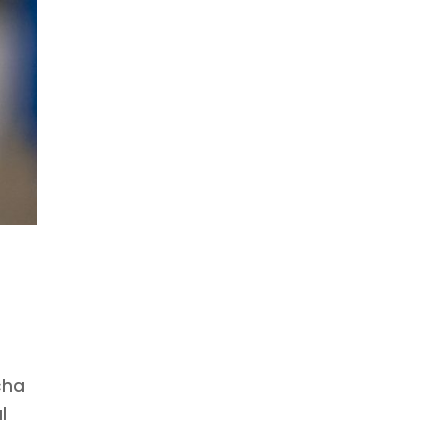
cha
l