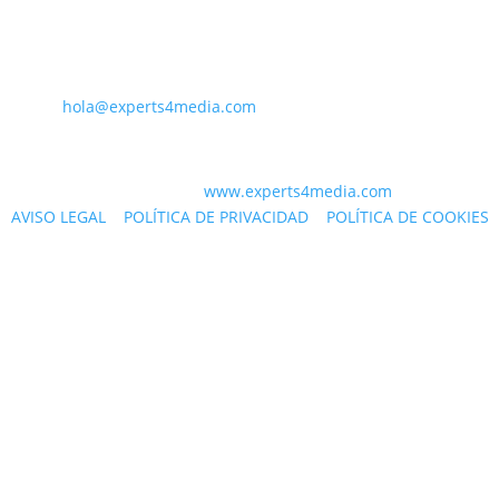
PARA CONTACTAR CON NOSOTROS
PA
hola@experts4media.com
© 2023 WEB
www.experts4media.com
AVISO LEGAL
|
POLÍTICA DE PRIVACIDAD
|
POLÍTICA DE COOKIES