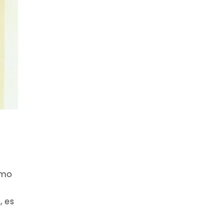
omo
, es