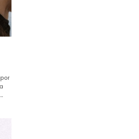
 por
la
..