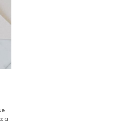
ue
a: a